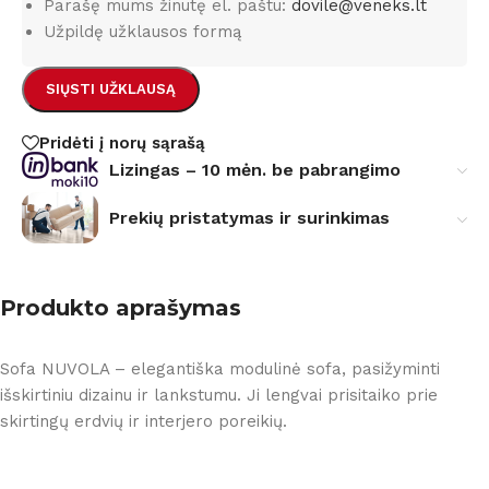
Parašę mums žinutę el. paštu:
dovile@veneks.lt
Užpildę užklausos formą
SIŲSTI UŽKLAUSĄ
Pridėti į norų sąrašą
Lizingas – 10 mėn. be pabrangimo
Prekių pristatymas ir surinkimas
Produkto aprašymas
Sofa NUVOLA – elegantiška modulinė sofa, pasižyminti
išskirtiniu dizainu ir lankstumu. Ji lengvai prisitaiko prie
skirtingų erdvių ir interjero poreikių.