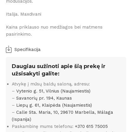
moduliacijos.
Italija. Maxdivani
Kaina priklauso nuo medžiagos bei matmens
pasirinkimo.
Specifikacija
Daugiau sužinoti apie šią prekę ir
užsisakyti galite:
Atvykę į mūsų baldų saloną, adresu:
–
Vytenio g. 51, Vilnius (Naujamiestis)
–
Savanorių pr. 194, Kaunas
–
Liepų g. 61, Klaipėda (Naujamiestis)
–
Calle Sta. Maria, 10, 29670 Marbella, Málaga
(Ispanija)
Paskambinę mums telefonu:
+370 615 75005