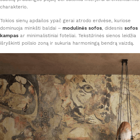
charakterio.
Tokios sienų apdailos ypač gerai atrodo erdvėse, kuriose
dominuoja minkšti baldai –
modulinės sofos
, didesnis
sofos
kampas
ar minimalistiniai foteliai. Tekstūrinės sienos leidžia
išryškinti poilsio zoną ir sukuria harmoningą bendrą vaizdą.