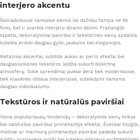
interjero akcentu
Šiuolaikiniuose namuose sienos vis dažniau tampa ne tik
fonu, bet ir svarbia interjero dizaino dalimi. Prabangūs
tapetai, dekoratyviniai paviršiai ir tekstūrinės sienų apdailos
suteikia erdvei daugiau gylio, jaukumo bei elegancijos.
Metaliniai akcentai, subtilūs aukso ar perlo efektai bei
daugiasluoksnės tekstūros leidžia sukurti išskirtinę
atmosferą. Tokie sprendimai puikiai dera tiek moderniuose,
tiek klasikinio stiliaus interjeruose, suteikdami namams
daugiau individualumo.
Tekstūros ir natūralūs paviršiai
Viena populiariausių tendencijų – dekoratyvinis sienų tinkas
bei natūralius paviršius primenantys efektai. Švelniai blizgūs,
matiniai ar marmurą primenantys paviršiai padeda sukurti
subtilų prabangos pojūtį bei suteikia interjerui architektūrinio