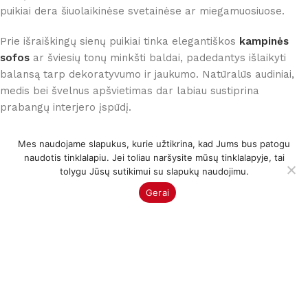
puikiai dera šiuolaikinėse svetainėse ar miegamuosiuose.
Prie išraiškingų sienų puikiai tinka elegantiškos
kampinės
sofos
ar šviesių tonų minkšti baldai, padedantys išlaikyti
balansą tarp dekoratyvumo ir jaukumo. Natūralūs audiniai,
medis bei švelnus apšvietimas dar labiau sustiprina
prabangų interjero įspūdį.
Individualūs sprendimai
Mes naudojame slapukus, kurie užtikrina, kad Jums bus patogu
naudotis tinklalapiu. Jei toliau naršysite mūsų tinklalapyje, tai
kiekvieniems namams
tolygu Jūsų sutikimui su slapukų naudojimu.
Gerai
Moderni sienų apdaila leidžia kurti unikalius ir asmeniškus
interjerus. Kiekviena tekstūra, spalva ar dekoratyvinis
efektas suteikia erdvei savitumo bei leidžia lengvai pritaikyti
interjerą pagal individualų stilių.
Net ir mažesnėse erdvėse subtilūs dekoratyviniai sprendimai
gali visiškai pakeisti kambario atmosferą. Prie tokių interjerų